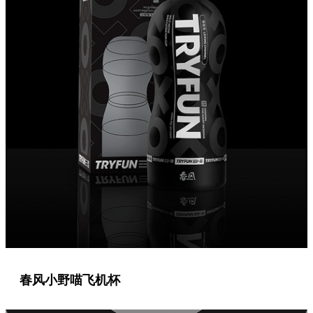
春⻛小野喵飞机杯